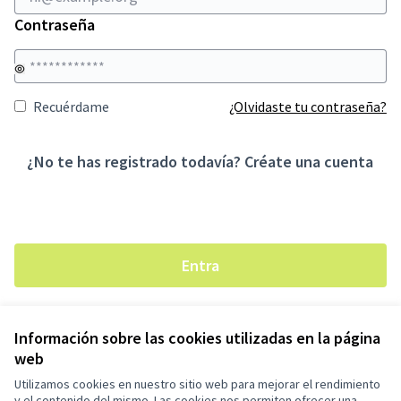
Contraseña
Recuérdame
¿Olvidaste tu contraseña?
¿No te has registrado todavía?
Créate una cuenta
Entra
Información sobre las cookies utilizadas en la página
web
Términos y condiciones de uso
Configuración de cookies
Utilizamos cookies en nuestro sitio web para mejorar el rendimiento
Ajuntament de Martorelles en X
y el contenido del mismo. Las cookies nos permiten ofrecer una